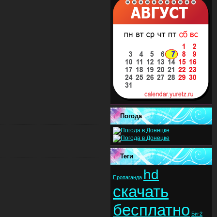
Погода
Теги
hd
Пропаганда
скачать
бесплатно
Би-2