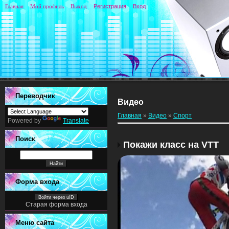
Главная
Мой профиль
Выход
Регистрация
Вход
Переводчик
Видео
Главная
»
Видео
»
Спорт
Powered by
Translate
Поиск
Покажи класс на VTT
Форма входа
Войти через uID
Старая форма входа
Меню сайта