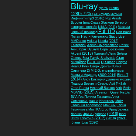
Blu-ray
где ты
Нюша
1280x720p
ATB
аудио
музыка
Инфинити
mp3
(2010)
Pop
Arash
Scooter
Inna
Слава
Жасмин
Serebro
смотреть онлайн
NikitA
(2011)
Максим
Full HD
Горячий шоколад
Dan Balan
Потап
Настя Каменских
Stacy
Live
MMDance
Helena
loboda
(2012)
Тамерлан
Алена Омаргалиева
Reflex
Ани Лорак
Dj Layla
Вера Брежнева
(2013)
Akcent
Григорий Лепс
Selena
Gomez
5sta Family
Shahzoda
Стас
Винтаж
Михайлов
Dj Smash
Enigma
Real O
Руки Вверх
Джиган
Юлия
Савичева
Dj M.E.G.
мультфильмы
Маша и Медведь
(2009-2014)
Elvira T
(2014)
Алсу
Виктория Дайнеко
мохито
Подиум
Время и Стекло
Asti
T-killah
Стас Пьеха
Николай Басков
Artik
Emin
(2015)
MBAND
Arsenium
Quest Pistols
ВИА Гра
Полина Гагарина
Анна
Семенович
ханна
Неангелы
Molly
Юлианна Караулова
МакSим
Елена
Темникова
Мот
IKA
Егор Крид
Бьянка
(2016)
Лавика
Ирина Дубцова
Ionel
(2017)
Istrati
Глюк'oZa
(2018)
(2021)
Клава Кока
(2020)