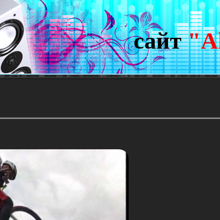
сайт
"A