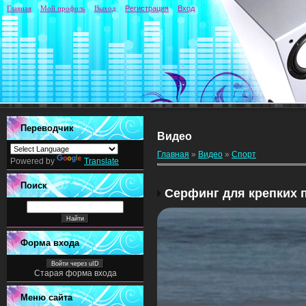
Главная
Мой профиль
Выход
Регистрация
Вход
Переводчик
Видео
Главная
»
Видео
»
Спорт
Powered by
Translate
Поиск
Серфинг для крепких 
Форма входа
Войти через uID
Старая форма входа
Меню сайта