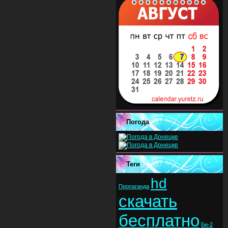
Погода
Теги
hd
Пропаганда
скачать
бесплатно
Би-2