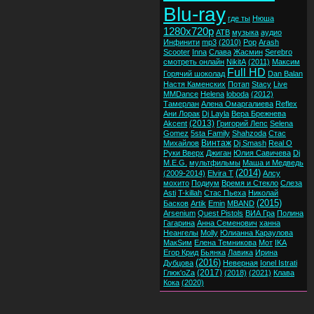
Blu-ray
где ты
Нюша
1280x720p
ATB
музыка
аудио
Инфинити
mp3
(2010)
Pop
Arash
Scooter
Inna
Слава
Жасмин
Serebro
смотреть онлайн
NikitA
(2011)
Максим
Full HD
Горячий шоколад
Dan Balan
Настя Каменских
Потап
Stacy
Live
MMDance
Helena
loboda
(2012)
Тамерлан
Алена Омаргалиева
Reflex
Ани Лорак
Dj Layla
Вера Брежнева
(2013)
Akcent
Григорий Лепс
Selena
Gomez
5sta Family
Shahzoda
Стас
Винтаж
Михайлов
Dj Smash
Real O
Руки Вверх
Джиган
Юлия Савичева
Dj
M.E.G.
мультфильмы
Маша и Медведь
(2014)
(2009-2014)
Elvira T
Алсу
мохито
Подиум
Время и Стекло
Слеза
Asti
T-killah
Стас Пьеха
Николай
(2015)
Басков
Artik
Emin
MBAND
Arsenium
Quest Pistols
ВИА Гра
Полина
Гагарина
Анна Семенович
ханна
Неангелы
Molly
Юлианна Караулова
МакSим
Елена Темникова
Мот
IKA
Егор Крид
Бьянка
Лавика
Ирина
(2016)
Дубцова
Неверная
Ionel Istrati
(2017)
Глюк'oZa
(2018)
(2021)
Клава
Кока
(2020)