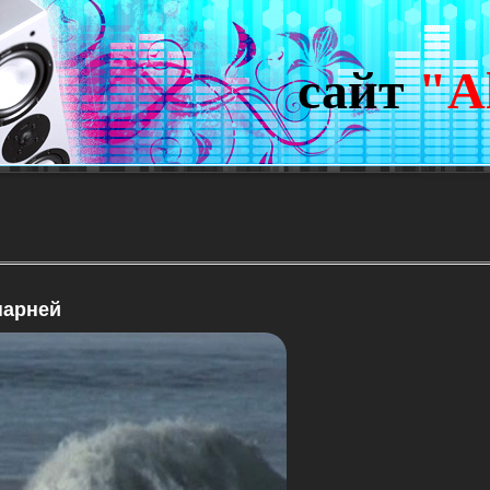
сайт
"A
парней