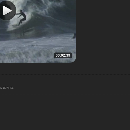
00:02:39
ь волна.