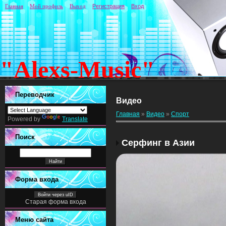
Главная
Мой профиль
Выход
Регистрация
Вход
"Alexs-Music"
Переводчик
Видео
Главная
»
Видео
»
Спорт
Powered by
Translate
Поиск
Серфинг в Азии
Форма входа
Войти через uID
Старая форма входа
Меню сайта