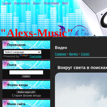
Главная
Мой профиль
Выход
Регистрация
Вход
"Alexs-Music"
Переводчик
Видео
Главная
»
Видео
»
Спорт
Powered by
Translate
Поиск
Вокруг света в поиска
Форма входа
Войти через uID
Старая форма входа
Меню сайта