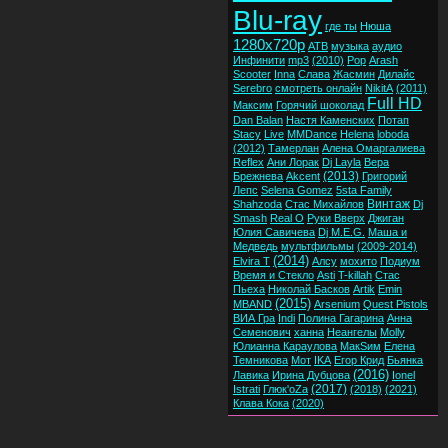
Blu-ray
где ты
Нюша
1280x720p
ATB
музыка
аудио
Инфинити
mp3
(2010)
Pop
Arash
Scooter
Inna
Слава
Жасмин
Дилайс
Serebro
смотреть онлайн
NikitA
(2011)
Full HD
Максим
Горячий шоколад
Dan Balan
Настя Каменских
Потап
Stacy
Live
MMDance
Helena
loboda
(2012)
Тамерлан
Алена Омаргалиева
Reflex
Ани Лорак
Dj Layla
Вера
(2013)
Брежнева
Akcent
Григорий
Лепс
Selena Gomez
5sta Family
Винтаж
Shahzoda
Стас Михайлов
Dj
Smash
Real O
Руки Вверх
Джиган
Юлия Савичева
Dj M.E.G.
Маша и
Медведь
мультфильмы
(2009-2014)
(2014)
Elvira T
Алсу
мохито
Подиум
Время и Стекло
Asti
T-killah
Стас
Пьеха
Николай Басков
Artik
Emin
(2015)
MBAND
Arsenium
Quest Pistols
ВИА Гра
Indi
Полина Гагарина
Анна
Семенович
ханна
Неангелы
Molly
Юлианна Караулова
МакSим
Елена
Темникова
Мот
IKA
Егор Крид
Бьянка
(2016)
Лавика
Ирина Дубцова
Ionel
(2017)
Istrati
Глюк'oZa
(2018)
(2021)
Клава Кока
(2020)