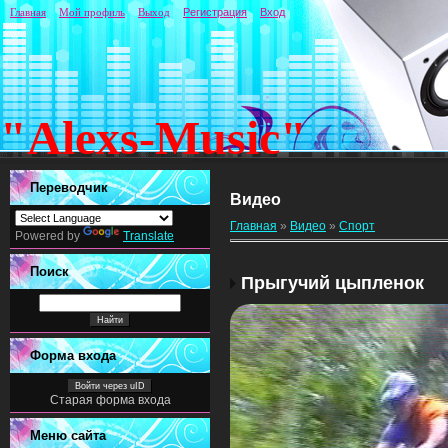
Главная
Мой профиль
Выход
Регистрация
Вход
"Alexs-Music"
Переводчик
Видео
Главная
»
Видео
»
Спорт
Powered by
Translate
Поиск
Прыгучий цыпленок
Форма входа
Войти через uID
Старая форма входа
Меню сайта