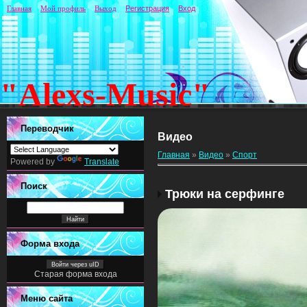
Главная
Мой профиль
Выход
Регистрация
Вход
"Alexs-Music"
Переводчик
Видео
Главная
»
Видео
»
Спорт
Powered by
Translate
Поиск
Трюки на серфинге
Форма входа
Войти через uID
Старая форма входа
Меню сайта