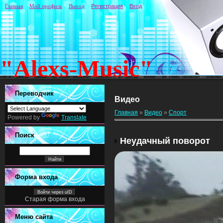
Главная
Мой профиль
Выход
Регистрация
Вход
"Alexs-Music"
Переводчик
Видео
Главная
»
Видео
»
Спорт
Powered by
Translate
Поиск
Неудачный поворот
Форма входа
Войти через uID
Старая форма входа
Меню сайта