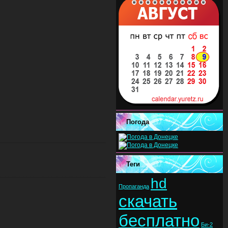
Погода
Теги
hd
Пропаганда
скачать
бесплатно
Би-2