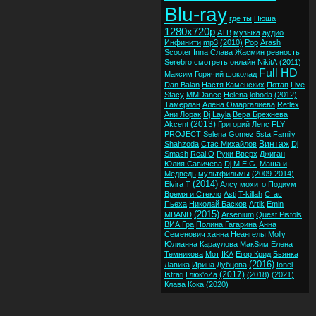
Blu-ray
где ты
Нюша
1280x720p
ATB
музыка
аудио
Инфинити
mp3
(2010)
Pop
Arash
Scooter
Inna
Слава
Жасмин
ревность
Serebro
смотреть онлайн
NikitA
(2011)
Full HD
Максим
Горячий шоколад
Dan Balan
Настя Каменских
Потап
Live
Stacy
MMDance
Helena
loboda
(2012)
Тамерлан
Алена Омаргалиева
Reflex
Ани Лорак
Dj Layla
Вера Брежнева
(2013)
Akcent
Григорий Лепс
FLY
PROJECT
Selena Gomez
5sta Family
Винтаж
Shahzoda
Стас Михайлов
Dj
Smash
Real O
Руки Вверх
Джиган
Юлия Савичева
Dj M.E.G.
Маша и
Медведь
мультфильмы
(2009-2014)
(2014)
Elvira T
Алсу
мохито
Подиум
Время и Стекло
Asti
T-killah
Стас
Пьеха
Николай Басков
Artik
Emin
(2015)
MBAND
Arsenium
Quest Pistols
ВИА Гра
Полина Гагарина
Анна
Семенович
ханна
Неангелы
Molly
Юлианна Караулова
МакSим
Елена
Темникова
Мот
IKA
Егор Крид
Бьянка
(2016)
Лавика
Ирина Дубцова
Ionel
(2017)
Istrati
Глюк'oZa
(2018)
(2021)
Клава Кока
(2020)