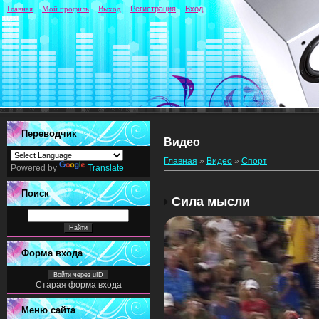
Главная
Мой профиль
Выход
Регистрация
Вход
Переводчик
Видео
Главная
»
Видео
»
Спорт
Powered by
Translate
Поиск
Сила мысли
Форма входа
Войти через uID
Старая форма входа
Меню сайта