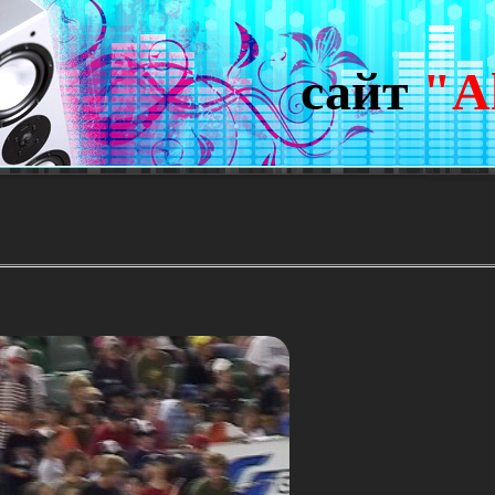
сайт
"A