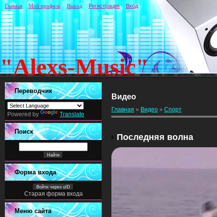
Главная
Мой профиль
Выход
Регистрация
Вход
"Alexs-Music"
Переводчик
Видео
Главная
»
Видео
»
Спорт
Powered by
Translate
Поиск
Последняя волна
Форма входа
Войти через uID
Старая форма входа
Меню сайта