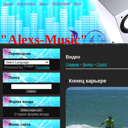
Главная
Мой профиль
Выход
Регистрация
Вход
"Alexs-Music"
Переводчик
Видео
Главная
»
Видео
»
Спорт
Powered by
Translate
Поиск
Конец карьере
Форма входа
Войти через uID
Старая форма входа
Меню сайта