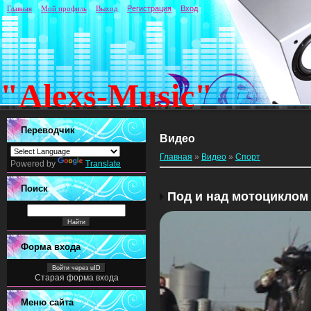
Главная
Мой профиль
Выход
Регистрация
Вход
"Alexs-Music"
Переводчик
Видео
Главная
»
Видео
»
Спорт
Powered by
Translate
Поиск
Под и над мотоциклом
Форма входа
Войти через uID
Старая форма входа
Меню сайта