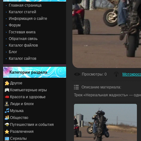
Главная страница
Каталог статей
Информация о сайте
Форум
Гостевая книга
Обратная связь
Каталог файлов
Блог
Каталог сайтов
Категории раздела
Просмотры
: 0
Мотокрос
Другое
Описание материала
:
Компьютерные игры
Трюк «Нереальная жадность» — одно
Красота и здоровье
Люди и блоги
Музыка
Общество
Путешествия и события
Развлечения
Сериалы