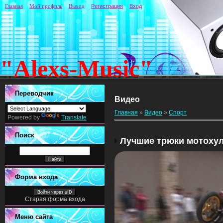
Главная
Мой профиль
Выход
Регистрация
Вход
"Alexs-Music"
Переводчик
Видео
Главная
»
Видео
»
Спорт
Powered by
Translate
Поиск
Лучшие трюки мотоху
Форма входа
Войти через uID
Старая форма входа
Меню сайта