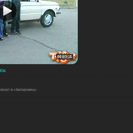
00:03:11
кты
влезет в «Запорожец».