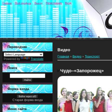
Главная
Мой профиль
Выход
Регистрация
Вход
Переводчик
Видео
Главная
»
Видео
»
Транспорт
Powered by
Translate
Поиск
Чудо–«Запорожец»
Форма входа
Войти через uID
Старая форма входа
Меню сайта