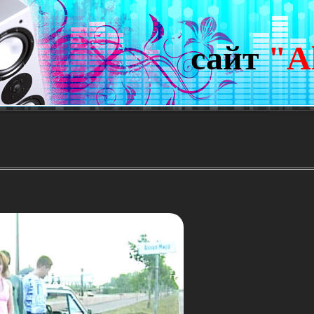
сайт
"A