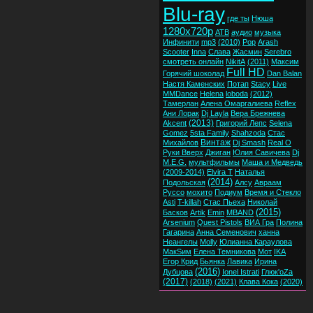
Blu-ray
где ты
Нюша
1280x720p
ATB
аудио
музыка
Инфинити
mp3
(2010)
Pop
Arash
Scooter
Inna
Слава
Жасмин
Serebro
смотреть онлайн
NikitA
(2011)
Максим
Full HD
Горячий шоколад
Dan Balan
Настя Каменских
Потап
Stacy
Live
MMDance
Helena
loboda
(2012)
Тамерлан
Алена Омаргалиева
Reflex
Ани Лорак
Dj Layla
Вера Брежнева
(2013)
Akcent
Григорий Лепс
Selena
Gomez
5sta Family
Shahzoda
Стас
Винтаж
Михайлов
Dj Smash
Real O
Руки Вверх
Джиган
Юлия Савичева
Dj
M.E.G.
мультфильмы
Маша и Медведь
(2009-2014)
Elvira T
Наталья
(2014)
Подольская
Алсу
Авраам
Руссо
мохито
Подиум
Время и Стекло
Asti
T-killah
Стас Пьеха
Николай
(2015)
Басков
Artik
Emin
MBAND
Arsenium
Quest Pistols
ВИА Гра
Полина
Гагарина
Анна Семенович
ханна
Неангелы
Molly
Юлианна Караулова
МакSим
Елена Темникова
Мот
IKA
Егор Крид
Бьянка
Лавика
Ирина
(2016)
Дубцова
Ionel Istrati
Глюк'oZa
(2017)
(2018)
(2021)
Клава Кока
(2020)