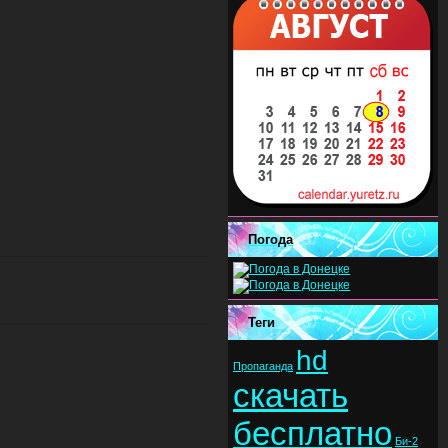
Погода
Теги
hd
Пропаганда
скачать
бесплатно
Би-2