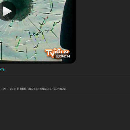
00:04:34
кты
 от пыли и противотанковых снарядов.