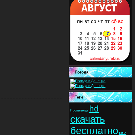
Погода
Теги
hd
Пропаганда
скачать
бесплатно
Би-2