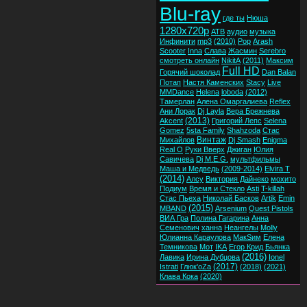
Blu-ray
где ты
Нюша
1280x720p
ATB
аудио
музыка
Инфинити
mp3
(2010)
Pop
Arash
Scooter
Inna
Слава
Жасмин
Serebro
смотреть онлайн
NikitA
(2011)
Максим
Full HD
Горячий шоколад
Dan Balan
Потап
Настя Каменских
Stacy
Live
MMDance
Helena
loboda
(2012)
Тамерлан
Алена Омаргалиева
Reflex
Ани Лорак
Dj Layla
Вера Брежнева
(2013)
Akcent
Григорий Лепс
Selena
Gomez
5sta Family
Shahzoda
Стас
Винтаж
Михайлов
Dj Smash
Enigma
Real O
Руки Вверх
Джиган
Юлия
Савичева
Dj M.E.G.
мультфильмы
Маша и Медведь
(2009-2014)
Elvira T
(2014)
Алсу
Виктория Дайнеко
мохито
Подиум
Время и Стекло
Asti
T-killah
Стас Пьеха
Николай Басков
Artik
Emin
(2015)
MBAND
Arsenium
Quest Pistols
ВИА Гра
Полина Гагарина
Анна
Семенович
ханна
Неангелы
Molly
Юлианна Караулова
МакSим
Елена
Темникова
Мот
IKA
Егор Крид
Бьянка
(2016)
Лавика
Ирина Дубцова
Ionel
(2017)
Istrati
Глюк'oZa
(2018)
(2021)
Клава Кока
(2020)