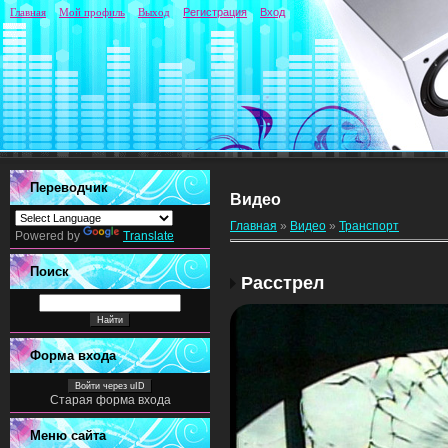
Главная
Мой профиль
Выход
Регистрация
Вход
Переводчик
Видео
Главная
»
Видео
»
Транспорт
Powered by
Translate
Поиск
Расстрел
Форма входа
Войти через uID
Старая форма входа
Меню сайта