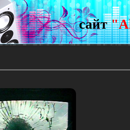
сайт
"A