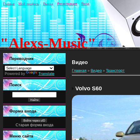
Главная
Мой профиль
Выход
Регистрация
Вход
"Alexs-Music"
Переводчик
Видео
Главная
»
Видео
»
Транспорт
Powered by
Translate
Поиск
Volvo S60
Форма входа
Войти через uID
Старая форма входа
Меню сайта