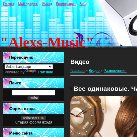
Главная
Мой профиль
Выход
Регистрация
Вход
"Alexs-Music"
Переводчик
Видео
Главная
»
Видео
»
Развлечения
Powered by
Translate
Поиск
Все одинаковые. Ч
Форма входа
Войти через uID
Старая форма входа
Меню сайта