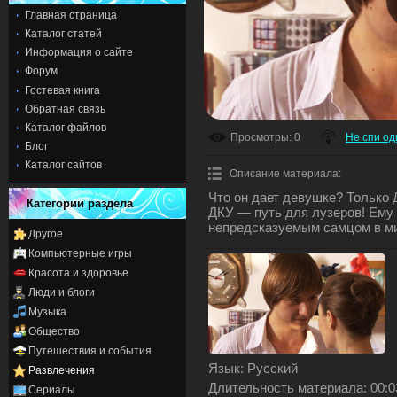
Главная страница
Каталог статей
Информация о сайте
Форум
Гостевая книга
Обратная связь
Каталог файлов
Просмотры
: 0
Не спи од
Блог
Каталог сайтов
Описание материала
:
Что он дает девушке? Только
Категории раздела
ДКУ — путь для лузеров! Ему
непредсказуемым самцом в ми
Другое
Компьютерные игры
Красота и здоровье
Люди и блоги
Музыка
Общество
Путешествия и события
Язык
: Русский
Развлечения
Длительность материала
: 00:
Сериалы