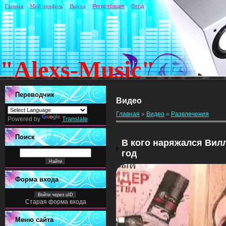
Главная
Мой профиль
Выход
Регистрация
Вход
"Alexs-Music"
Переводчик
Видео
Главная
»
Видео
»
Развлечения
Powered by
Translate
Поиск
В кого наряжался Вил
год
Форма входа
Войти через uID
Старая форма входа
Меню сайта