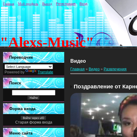
Главная
Мой профиль
Выход
Регистрация
Вход
"Alexs-Music"
Переводчик
Видео
Главная
»
Видео
»
Развлечения
Powered by
Translate
Поиск
Поздравление от Карн
Форма входа
Войти через uID
Старая форма входа
Меню сайта