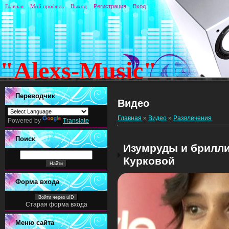
Главная
Мой профиль
Выход
Регистрация
Вход
"Alexs-Music"
Переводчик
Видео
Главная
»
Видео
»
Развлечения
Powered by
Translate
Поиск
Изумруды и брилл
Курковой
Форма входа
Войти через uID
Старая форма входа
Меню сайта