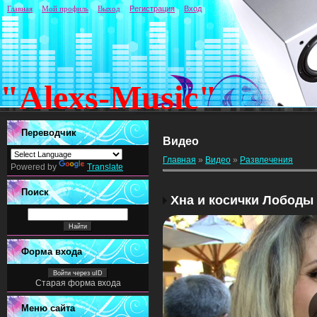
Главная
Мой профиль
Выход
Регистрация
Вход
"Alexs-Music"
Переводчик
Видео
Главная
»
Видео
»
Развлечения
Powered by
Translate
Поиск
Хна и косички Лободы
Форма входа
Войти через uID
Старая форма входа
Меню сайта