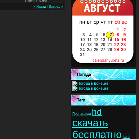
Рейтинг
:
0.0
/
0
« Назад
|
Вперед »
Погода
Теги
hd
Пропаганда
скачать
бесплатно
Би-2