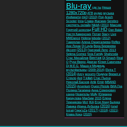
Blu-ray
где ты
Нюша
1280x720p
ATB
аудио
музыка
Инфинити
mp3
(2010)
Pop
Arash
Scooter
Inna
Слава
Жасмин
Serebro
смотреть онлайн
NikitA
(2011)
Максим
Full HD
Горячий шоколад
Dan Balan
Настя Каменских
Потап
Stacy
Live
MMDance
Helena
loboda
(2012)
Тамерлан
Алена Омаргалиева
Reflex
Ани Лорак
Dj Layla
Вера Брежнева
(2013)
Akcent
Григорий Лепс
2013
Selena Gomez
5sta Family
Shahzoda
Винтаж
Стас Михайлов
Dj Smash
Real
O
Руки Вверх
Джиган
Юлия Савичева
Dj M.E.G.
Маша и Медведь
мультфильмы
(2009-2014)
Elvira T
(2014)
Алсу
мохито
Подиум
Время и
Стекло
Asti
T-killah
Стас Пьеха
Николай Басков
Artik
Emin
MBAND
(2015)
Arsenium
Quest Pistols
ВИА Гра
Полина Гагарина
Анна Семенович
ханна
Неангелы
Molly
Юлианна
Караулова
МакSим
2015
Елена
Темникова
Мот
IKA
Егор Крид
Бьянка
(2016)
Лавика
Ирина Дубцова
Ionel
(2017)
Istrati
Глюк'oZa
(2018)
(2021)
Клава Кока
(2020)