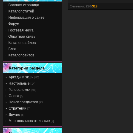
Главная страница
Счетчики
:
290
/
319
Каталог статей
Информация о сайте
Форум
Гостевая книга
Обратная связь
Каталог файлов
Блог
Каталог сайтов
Категории раздела
Аркады и экшн
[86]
Настольные
[14]
Головоломки
[64]
Слова
[5]
Поиск предметов
[23]
Стратегии
[7]
Другие
[6]
Многопользовательские
[9]