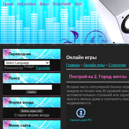
Главная
Мой профиль
Выход
Регистрация
Вход
Переводчик
Онлайн игры
Главная
»
Онлайн игры
»
Стратегии
Powered by
Translate
Построй-ка 2. Город мечты
Поиск
Вторая часть популярной бизнес-игр
каждом из более чем 30 уровней вам
вспомогательных строений или зараб
красить жилые дома и озеленять при
Форма входа
недвижимости.
Войти через uID
Старая форма входа
Скачать для
PC
Меню сайта