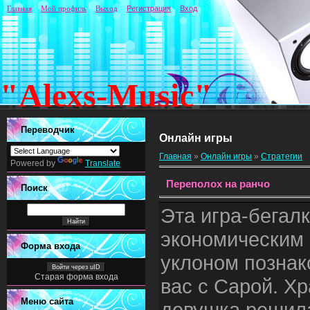
Главная
Мой профиль
Выход
Регистрация
Вход
"Alexs-Music"
Переводчик
Онлайн игры
Главная
»
Онлайн игры
»
Стратегии
Powered by
Translate
Переполох на ранчо
Поиск
Эта игра-бегалк
экономическим
Форма входа
уклоном познак
Войти через uID
Старая форма входа
вас с Сарой. Х
Меню сайта
девушка решил