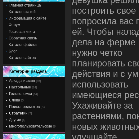
Главная страница
построить свое
Каталог статей
попросила вас 
Информация о сайте
Форум
ей. Чтобы нала
Гостевая книга
Обратная связь
дела на ферме
Каталог файлов
нужно четко
Блог
Каталог сайтов
планировать св
действия и с у
Категории раздела
Аркады и экшн
использовать
[86]
Настольные
[14]
имеющиеся рес
Головоломки
[64]
Слова
[5]
Ухаживайте за
Поиск предметов
[23]
растениями, по
Стратегии
[7]
Другие
[6]
новых животных
Многопользовательские
[9]
улучшайте