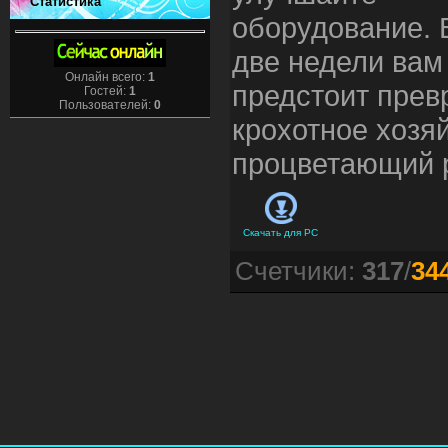
Статистика
оборудование. 
две недели вам
Онлайн всего:
1
предстоит прев
Гостей:
1
Пользователей:
0
крохотное хозяй
процветающий 
Скачать для
PC
Счетчики
:
317
/
34