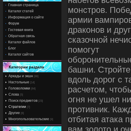
Главная страница
монстров. Побе
Каталог статей
армии вампиров
Информация о сайте
Форум
драконов и дру
Гостевая книга
Обратная связь
сказочной нечи
Каталог файлов
помогут
Блог
Каталог сайтов
оборонительны
башни. Стройт
Категории раздела
Аркады и экшн
вдоль дорог с т
[86]
Настольные
[14]
расчетом, чтобы
Головоломки
[64]
Слова
[5]
огня не ушел н
Поиск предметов
[23]
противник. Каж
Стратегии
[7]
Другие
[6]
отбитая атака 
Многопользовательские
[9]
вам золото и оч