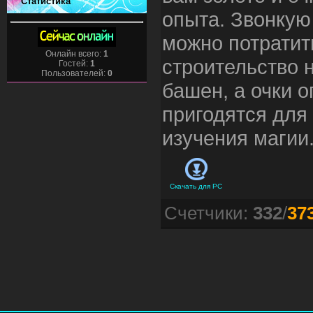
Статистика
опыта. Звонкую
можно потратит
Онлайн всего:
1
строительство 
Гостей:
1
Пользователей:
0
башен, а очки 
пригодятся для
изучения магии
Скачать для
PC
Счетчики
:
332
/
37