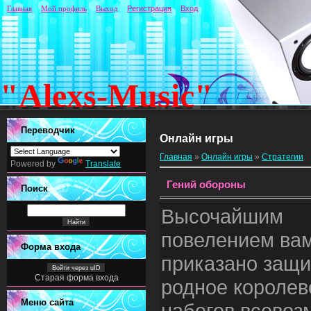
Главная
Мой профиль
Выход
Регистрация
Вход
"Alexs-Music"
Переводчик
Онлайн игры
Главная
»
Онлайн игры
»
Стратегии
Powered by
Translate
Гений обороны
Поиск
Высочайшим
повелением ва
Форма входа
приказано защи
Войти через uID
Старая форма входа
родное королев
Меню сайта
набегов всево