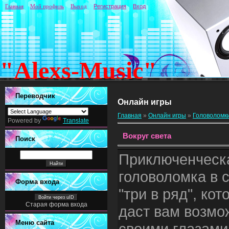
Главная
Мой профиль
Выход
Регистрация
Вход
"Alexs-Music"
Переводчик
Онлайн игры
Главная
»
Онлайн игры
»
Головоломк
Powered by
Translate
Вокруг света
Поиск
Приключенческ
головоломка в 
Форма входа
"три в ряд", кот
Войти через uID
Старая форма входа
даст вам возмо
Меню сайта
своими глазами