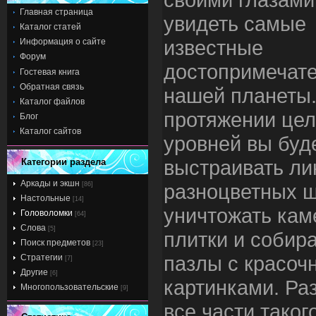
Главная страница
увидеть самые
Каталог статей
известные
Информация о сайте
Форум
достопримечат
Гостевая книга
Обратная связь
нашей планеты.
Каталог файлов
протяжении цел
Блог
Каталог сайтов
уровней вы буд
выстраивать ли
Категории раздела
Аркады и экшн
разноцветных ш
[86]
Настольные
[14]
уничтожать ка
Головоломки
[64]
Слова
[5]
плитки и собир
Поиск предметов
[23]
пазлы с красоч
Стратегии
[7]
Другие
[6]
картинками. Ра
Многопользовательские
[9]
все части таког