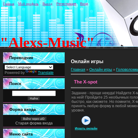
Главная
Мой профиль
Выход
Регистрация
Вход
"Alexs-Music"
Переводчик
Онлайн игры
Главная
»
Онлайн игры
»
Головоломк
Powered by
Translate
The X-spot
Поиск
Задание - проще некуда! Найдите X-м
на ней! Пройдите 25 необычных голо
быстро, как сможете. Но помните, X-
принять любую форму в любой момен
Форма входа
уровня.
Войти через uID
Старая форма входа
Играть онлайн
Меню сайта