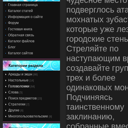
Главная страница
подверглось ат
Каталог статей
мохнатых зубас
Информация о сайте
Форум
которые уже ле
Гостевая книга
Обратная связь
городские стен
Каталог файлов
Стреляйте по
Блог
Каталог сайтов
наступающим в
создавайте гру
Категории раздела
Аркады и экшн
трех и более
[86]
Настольные
[14]
одинаковых мон
Головоломки
[64]
Слова
[5]
Подчиняясь
Поиск предметов
[23]
таинственному
Стратегии
[7]
Другие
[6]
заклинанию,
Многопользовательские
[9]
собранные вме