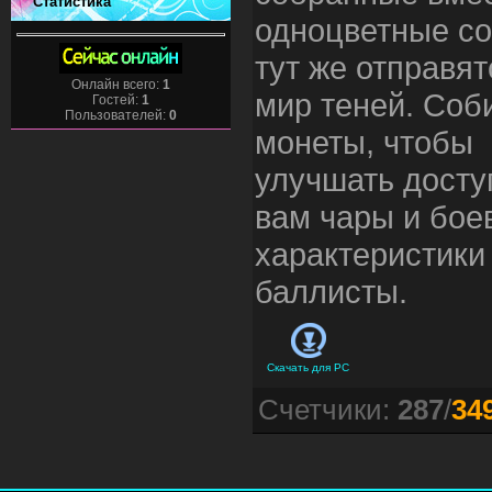
Статистика
одноцветные с
тут же отправят
Онлайн всего:
1
мир теней. Соб
Гостей:
1
Пользователей:
0
монеты, чтобы
улучшать дост
вам чары и бое
характеристики
баллисты.
Скачать для
PC
Счетчики
:
287
/
34