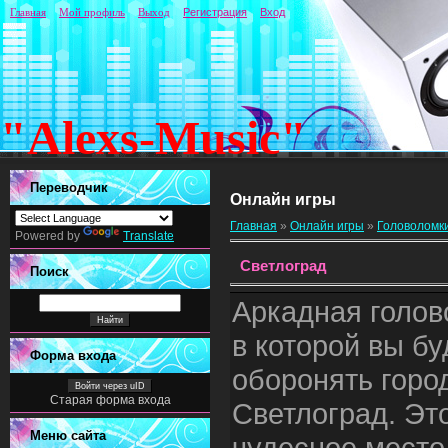
Главная
Мой профиль
Выход
Регистрация
Вход
"Alexs-Music"
Переводчик
Онлайн игры
Главная
»
Онлайн игры
»
Головоломк
Powered by
Translate
Светлоград
Поиск
Аркадная голов
в которой вы бу
Форма входа
оборонять горо
Войти через uID
Старая форма входа
Светлоград. Эт
Меню сайта
чудесное место