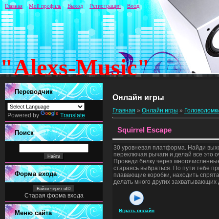
Главная
Мой профиль
Выход
Регистрация
Вход
"Alexs-Music"
Переводчик
Онлайн игры
Главная
»
Онлайн игры
»
Головоломк
Powered by
Translate
Squirrel Escape
Поиск
30 уровневая платформа. Найди вых
переключая рычаги и делай все это о
Проведи белку через многочисленны
стараясь выбраться. По пути тебе пр
Форма входа
плавающие коробки, находить спрят
делать много других захватывающих 
Войти через uID
Старая форма входа
Играть онлайн
Меню сайта