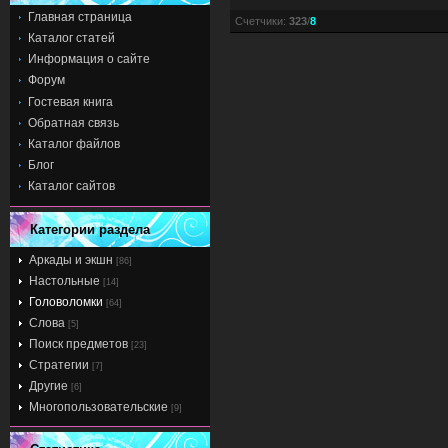
Главная страница
Счетчики
:
323
/
8
Каталог статей
Информация о сайте
Форум
Гостевая книга
Обратная связь
Каталог файлов
Блог
Каталог сайтов
Категории раздела
Аркады и экшн
[86]
Настольные
[14]
Головоломки
[64]
Слова
[5]
Поиск предметов
[23]
Стратегии
[7]
Другие
[6]
Многопользовательские
[9]