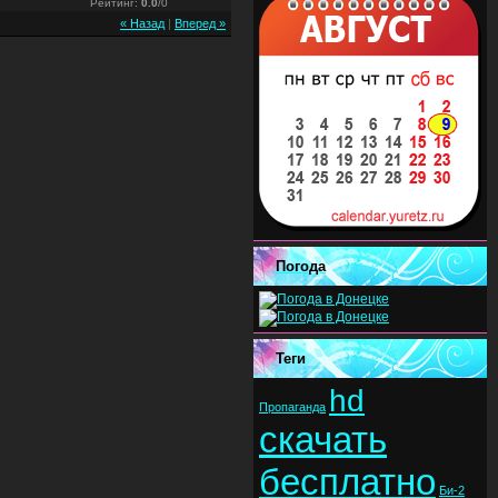
Рейтинг
:
0.0
/
0
« Назад
|
Вперед »
Погода
Теги
hd
Пропаганда
скачать
бесплатно
Би-2