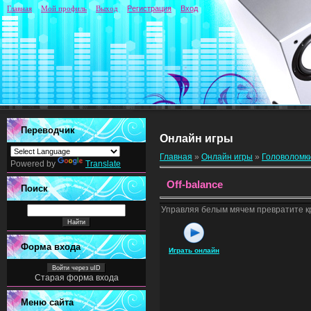
Главная
Мой профиль
Выход
Регистрация
Вход
Переводчик
Онлайн игры
Главная
»
Онлайн игры
»
Головоломк
Powered by
Translate
Off-balance
Поиск
Управляя белым мячем превратите кр
Форма входа
Играть онлайн
Войти через uID
Старая форма входа
Меню сайта