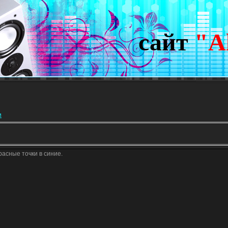
сайт
"A
и
асные точки в синие.