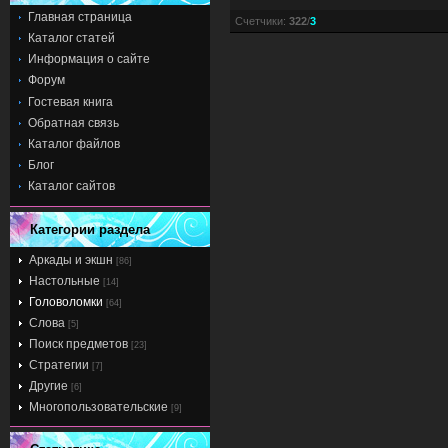
Главная страница
Счетчики
:
322
/
3
Каталог статей
Информация о сайте
Форум
Гостевая книга
Обратная связь
Каталог файлов
Блог
Каталог сайтов
Категории раздела
Аркады и экшн
[86]
Настольные
[14]
Головоломки
[64]
Слова
[5]
Поиск предметов
[23]
Стратегии
[7]
Другие
[6]
Многопользовательские
[9]