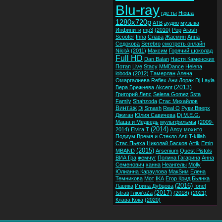
Blu-ray
где ты
Нюша
1280x720p
ATB
аудио
музыка
Инфинити
mp3
(2010)
Pop
Arash
Scooter
Inna
Слава
Жасмин
Анна
Седокова
Serebro
смотреть онлайн
NikitA
(2011)
Максим
Горячий шоколад
Full HD
Dan Balan
Настя Каменских
Потап
Live
Stacy
MMDance
Helena
loboda
(2012)
Тамерлан
Алена
Омаргалиева
Reflex
Ани Лорак
Dj Layla
(2013)
Вера Брежнева
Akcent
Григорий Лепс
Selena Gomez
5sta
Family
Shahzoda
Стас Михайлов
Винтаж
Dj Smash
Real O
Руки Вверх
Джиган
Юлия Савичева
Dj M.E.G.
Маша и Медведь
мультфильмы
(2009-
(2014)
2014)
Elvira T
Алсу
мохито
Подиум
Время и Стекло
Asti
T-killah
Стас Пьеха
Николай Басков
Artik
Emin
(2015)
MBAND
Arsenium
Quest Pistols
ВИА Гра
жемчуг
Полина Гагарина
Анна
Семенович
ханна
Неангелы
Molly
Юлианна Караулова
МакSим
Елена
Темникова
Мот
IKA
Егор Крид
Бьянка
(2016)
Лавика
Ирина Дубцова
Ionel
(2017)
Istrati
Глюк'oZa
(2018)
(2021)
Клава Кока
(2020)