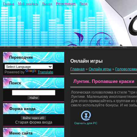
Главная
Мой профиль
Выход
Регистрация
Вход
Переводчик
Онлайн игры
Главная
»
Онлайн игры
»
Головоломк
Powered by
Translate
Лунтик. Пропавшие краски
Поиск
Логическая головоломка в стиле "три
Лунтике. Маленькому инопланетянину
Для этого прикасайтесь к группам и
смело используйте бонусы. И не забы
Форма входа
Войти через uID
Старая форма входа
Скачать для
PC
Меню сайта