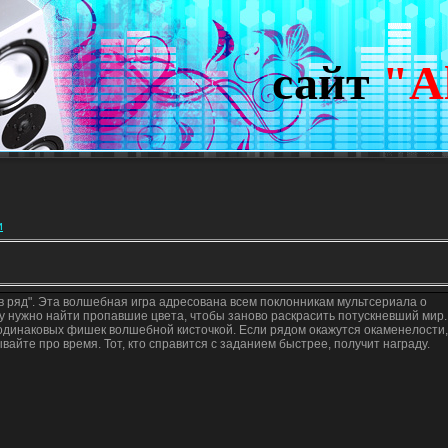
сайт
"A
и
 в ряд". Эта волшебная игра адресована всем поклонникам мультсериала о
 нужно найти пропавшие цвета, чтобы заново раскрасить потускневший мир.
з одинаковых фишек волшебной кисточкой. Если рядом окажутся окаменелости,
вайте про время. Тот, кто справится с заданием быстрее, получит награду.