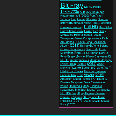
Blu-ray
где ты
Нюша
1280x720p
ATB
музыка
аудио
Инфинити
mp3
(2010)
Pop
Arash
Scooter
Inna
Слава
Жасмин
Serebro
смотреть онлайн
NikitA
(2011)
Максим
Full HD
Горячий шоколад
Dan Balan
Настя Каменских
Потап
Live
Stacy
MMDance
Helena
loboda
(2012)
Тамерлан
Алена Омаргалиева
Reflex
Ани Лорак
Dj Layla
Вера Брежнева
(2013)
Akcent
Григорий Лепс
Selena
Gomez
5sta Family
Shahzoda
Стас
Винтаж
Михайлов
Dj Smash
Real O
Руки Вверх
Джиган
Юлия Савичева
Dj
M.E.G.
мультфильмы
Маша и Медведь
(2014)
(2009-2014)
Elvira T
Алсу
мохито
Подиум
Время и Стекло
Asti
T-
killah
Стас Пьеха
Alyosha
Николай
(2015)
Басков
Artik
Emin
MBAND
Arsenium
Quest Pistols
ВИА Гра
сны
Полина Гагарина
Анна Семенович
ханна
Неангелы
Molly
Юлианна
Караулова
МакSим
Елена Темникова
Мот
IKA
Егор Крид
Бьянка
Лавика
(2016)
Ирина Дубцова
Ionel Istrati
(2017)
Глюк'oZa
(2018)
(2021)
Клава
Кока
(2020)