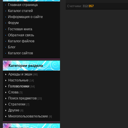
Главная страница
Счетчики
:
312
/
357
Каталог статей
Информация о сайте
Форум
Гостевая книга
Обратная связь
Каталог файлов
Блог
Каталог сайтов
Категории раздела
Аркады и экшн
[86]
Настольные
[14]
Головоломки
[64]
Слова
[5]
Поиск предметов
[23]
Стратегии
[7]
Другие
[6]
Многопользовательские
[9]