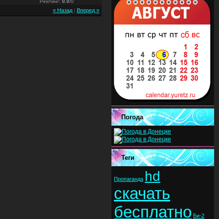
Рейтинг
:
0.0
/
0
« Назад
|
Вперед »
Погода
Теги
hd
Пропаганда
скачать
бесплатно
Би-2