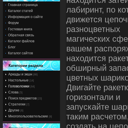
Главная страница
лабиринт, по к
Каталог статей
движется цепоч
Информация о сайте
Форум
разноцветных
Гостевая книга
Обратная связь
магических сфе
Каталог файлов
вашем распоря
Блог
Каталог сайтов
находится раке
обширный запа
Категории раздела
Аркады и экшн
цветных шарико
[86]
Настольные
[14]
Двигайте ракетк
Головоломки
[64]
Слова
[5]
горизонтали и
Поиск предметов
[23]
запускайте шар
Стратегии
[7]
Другие
[6]
таким расчетом
Многопользовательские
[9]
создать на цепо