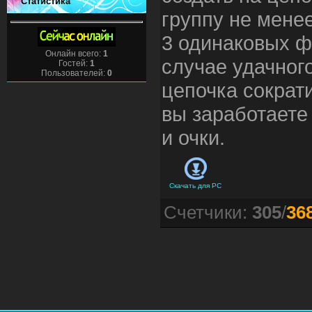
Статистика
группу не мене
3 одинаковых ф
Онлайн всего:
1
случае удачног
Гостей:
1
Пользователей:
0
цепочка сократи
вы заработаете
и очки.
Скачать для
PC
Счетчики
:
305
/
36