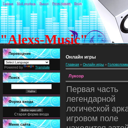
Главная
Мой профиль
Выход
Регистрация
Вход
"Alexs-Music"
Переводчик
Онлайн игры
Главная
»
Онлайн игры
»
Головоломк
Powered by
Translate
Луксор
Поиск
Первая часть
легендарной
Форма входа
логической арк
Войти через uID
Старая форма входа
игровом поле
Меню сайта
находится зате