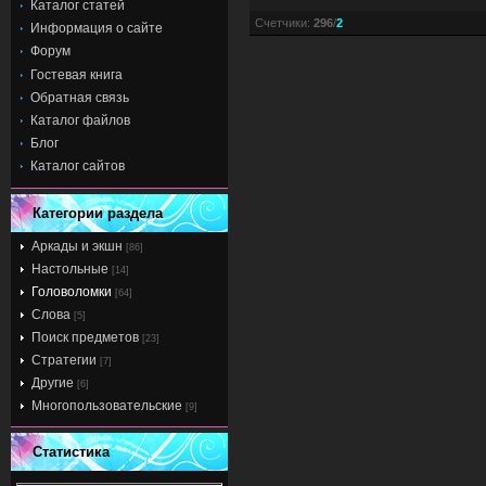
Каталог статей
Счетчики
:
296
/
2
Информация о сайте
Форум
Гостевая книга
Обратная связь
Каталог файлов
Блог
Каталог сайтов
Категории раздела
Аркады и экшн
[86]
Настольные
[14]
Головоломки
[64]
Слова
[5]
Поиск предметов
[23]
Стратегии
[7]
Другие
[6]
Многопользовательские
[9]
Статистика