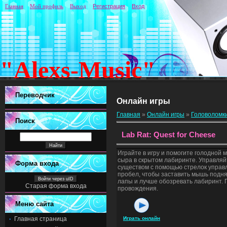
Главная
Мой профиль
Выход
Регистрация
Вход
"Alexs-Music"
Переводчик
Онлайн игры
Главная
»
Онлайн игры
»
Головоломк
Поиск
Lab Rat: Quest for Cheese
Играйте в игру и помогите голодной 
сыра в скрытом лабиринте. Управля
Форма входа
существом с помощью стрелок управ
пробел, чтобы заставить мышь подня
Войти через uID
лапы и лучше обозревать лабиринт. 
Старая форма входа
провождения.
Меню сайта
Главная страница
Играть онлайн