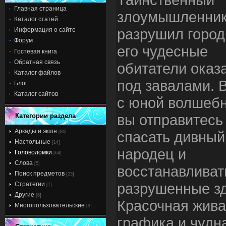
Главная страница
злоумышленни
Каталог статей
разрушил город
Информация о сайте
Форум
его чудесные
Гостевая книга
Обратная связь
обитатели оказ
Каталог файлов
под завалами. 
Блог
Каталог сайтов
с юной волшеб
вы отправитесь
Категории раздела
Аркады и экшн
спасать дивный
[86]
Настольные
[14]
народец и
Головоломки
[64]
Слова
[5]
восстанавливат
Поиск предметов
[23]
разрушенные зд
Стратегии
[7]
Другие
[6]
Красочная жив
Многопользовательские
[9]
графика и чудн