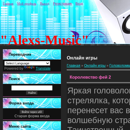
Главная
Мой профиль
Выход
Регистрация
Вход
"Alexs-Music"
Переводчик
Онлайн игры
Главная
»
Онлайн игры
»
Головоломк
Powered by
Translate
Королевство фей 2
Поиск
Яркая головол
стрелялка, кот
Форма входа
перенесет вас в
Войти через uID
Старая форма входа
волшебную стра
Меню сайта
Таинственный