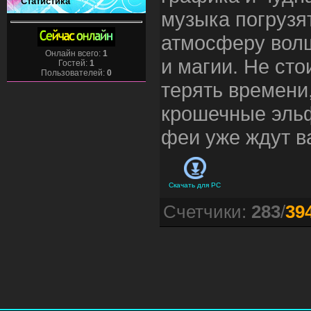
Статистика
музыка погрузят
атмосферу вол
Онлайн всего:
1
и магии. Не сто
Гостей:
1
Пользователей:
0
терять времени
крошечные эль
феи уже ждут в
Скачать для
PC
Счетчики
:
283
/
39