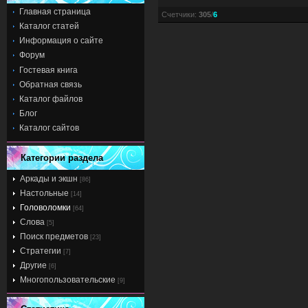
Главная страница
Счетчики
:
305
/
6
Каталог статей
Информация о сайте
Форум
Гостевая книга
Обратная связь
Каталог файлов
Блог
Каталог сайтов
Категории раздела
Аркады и экшн
[86]
Настольные
[14]
Головоломки
[64]
Слова
[5]
Поиск предметов
[23]
Стратегии
[7]
Другие
[6]
Многопользовательские
[9]