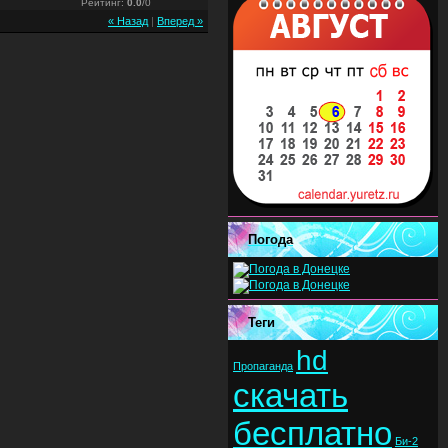
Рейтинг
:
0.0
/
0
« Назад
|
Вперед »
Погода
Теги
hd
Пропаганда
скачать
бесплатно
Би-2