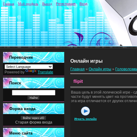
Главная
Мой профиль
Выход
Регистрация
Вход
Переводчик
Онлайн игры
Главная
»
Онлайн игры
»
Головоломк
Powered by
Translate
flipit
Поиск
Ваша цель в этой логической игре - 
части будут менять цвет на противоп
эта игра отличается от других отлич
Форма входа
Войти через uID
Играть онлайн
Старая форма входа
Меню сайта