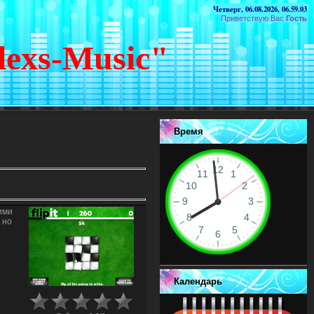
Четверг, 06.08.2026, 06.59.03
Приветствую Вас
Гость
lexs-Music"
Время
ими
 но
Календарь