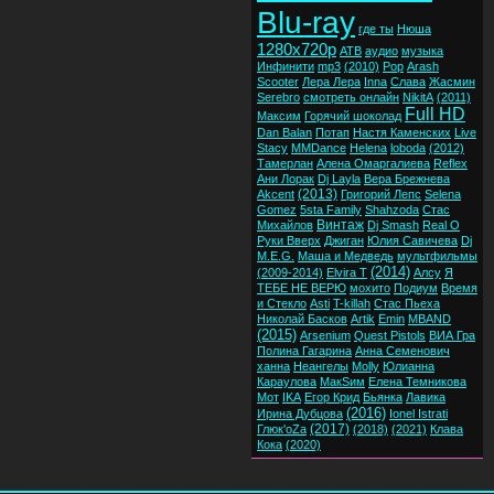
Blu-ray
где ты
Нюша
1280x720p
ATB
аудио
музыка
Инфинити
mp3
(2010)
Pop
Arash
Scooter
Лера Лера
Inna
Слава
Жасмин
Serebro
смотреть онлайн
NikitA
(2011)
Full HD
Максим
Горячий шоколад
Dan Balan
Потап
Настя Каменских
Live
Stacy
MMDance
Helena
loboda
(2012)
Тамерлан
Алена Омаргалиева
Reflex
Ани Лорак
Dj Layla
Вера Брежнева
(2013)
Akcent
Григорий Лепс
Selena
Gomez
5sta Family
Shahzoda
Стас
Винтаж
Михайлов
Dj Smash
Real O
Руки Вверх
Джиган
Юлия Савичева
Dj
M.E.G.
Маша и Медведь
мультфильмы
(2014)
(2009-2014)
Elvira T
Алсу
Я
ТЕБЕ НЕ ВЕРЮ
мохито
Подиум
Время
и Стекло
Asti
T-killah
Стас Пьеха
Николай Басков
Artik
Emin
MBAND
(2015)
Arsenium
Quest Pistols
ВИА Гра
Полина Гагарина
Анна Семенович
ханна
Неангелы
Molly
Юлианна
Караулова
МакSим
Елена Темникова
Мот
IKA
Егор Крид
Бьянка
Лавика
(2016)
Ирина Дубцова
Ionel Istrati
(2017)
Глюк'oZa
(2018)
(2021)
Клава
Кока
(2020)