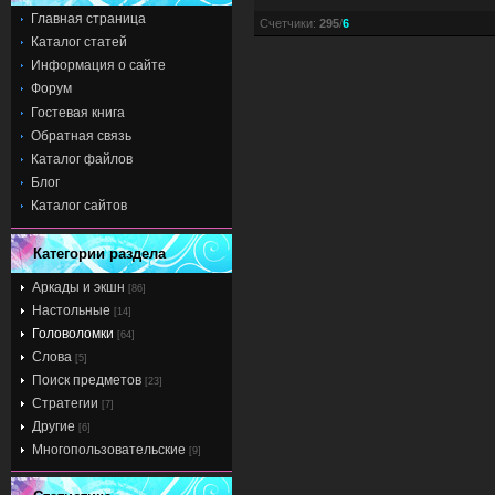
Главная страница
Счетчики
:
295
/
6
Каталог статей
Информация о сайте
Форум
Гостевая книга
Обратная связь
Каталог файлов
Блог
Каталог сайтов
Категории раздела
Аркады и экшн
[86]
Настольные
[14]
Головоломки
[64]
Слова
[5]
Поиск предметов
[23]
Стратегии
[7]
Другие
[6]
Многопользовательские
[9]