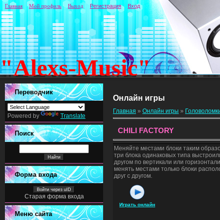
Главная
Мой профиль
Выход
Регистрация
Вход
"Alexs-Music"
Переводчик
Онлайн игры
Главная
»
Онлайн игры
»
Головоломк
Powered by
Translate
CHILI FACTORY
Поиск
Меняйте местами блоки таким образо
три блока одинаковых типа выстроили
другом по вертикали или горизонтал
менять местами только блоки распо
Форма входа
друг с другом.
Войти через uID
Старая форма входа
Играть онлайн
Меню сайта