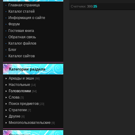
Главная страница
Счетчики
:
300
/
25
Каталог статей
Информация о сайте
Форум
Гостевая книга
Обратная связь
Каталог файлов
Блог
Каталог сайтов
Категории раздела
Аркады и экшн
[86]
Настольные
[14]
Головоломки
[64]
Слова
[5]
Поиск предметов
[23]
Стратегии
[7]
Другие
[6]
Многопользовательские
[9]