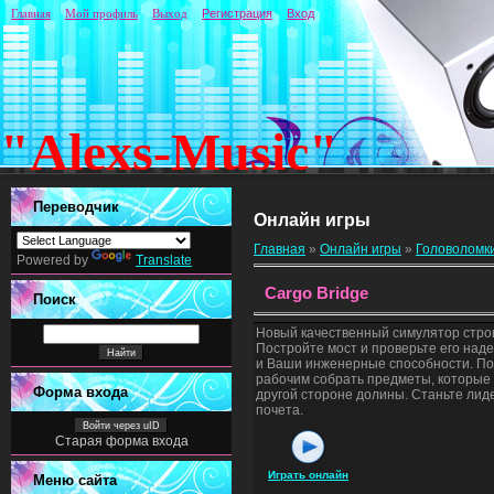
Главная
Мой профиль
Выход
Регистрация
Вход
"Alexs-Music"
Переводчик
Онлайн игры
Главная
»
Онлайн игры
»
Головоломк
Powered by
Translate
Cargo Bridge
Поиск
Новый качественный симулятор стро
Постройте мост и проверьте его наде
и Ваши инженерные способности. П
рабочим собрать предметы, которые
Форма входа
другой стороне долины. Станьте лид
почета.
Войти через uID
Старая форма входа
Играть онлайн
Меню сайта