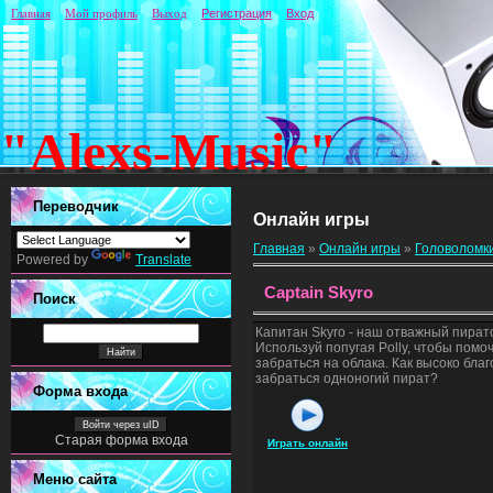
Главная
Мой профиль
Выход
Регистрация
Вход
"Alexs-Music"
Переводчик
Онлайн игры
Главная
»
Онлайн игры
»
Головоломк
Powered by
Translate
Captain Skyro
Поиск
Капитан Skyro - наш отважный пиратс
Используй попугая Polly, чтобы помо
забраться на облака. Как высоко бла
забраться одноногий пират?
Форма входа
Войти через uID
Старая форма входа
Играть онлайн
Меню сайта