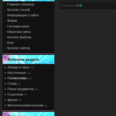
Главная страница
Счетчики
:
335
/
6
Каталог статей
Информация о сайте
Форум
Гостевая книга
Обратная связь
Каталог файлов
Блог
Каталог сайтов
Категории раздела
Аркады и экшн
[86]
Настольные
[14]
Головоломки
[64]
Слова
[5]
Поиск предметов
[23]
Стратегии
[7]
Другие
[6]
Многопользовательские
[9]