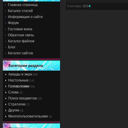
Главная страница
Счетчики
:
323
/
4
Каталог статей
Информация о сайте
Форум
Гостевая книга
Обратная связь
Каталог файлов
Блог
Каталог сайтов
Категории раздела
Аркады и экшн
[86]
Настольные
[14]
Головоломки
[64]
Слова
[5]
Поиск предметов
[23]
Стратегии
[7]
Другие
[6]
Многопользовательские
[9]