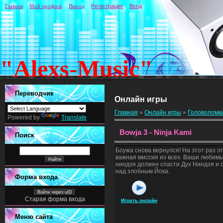
Главная
Мой профиль
Выход
Регистрация
Вход
"Alexs-Music"
Переводчик
Онлайн игры
Главная
»
Онлайн игры
»
Головоломк
Powered by
Translate
Bowja 3 - Ninja Kami
Поиск
Боужа снова вернулся! На этот раз эт
важная миссия из всех. Ваши любим
ниндзя должен спасти Дух Ниндзя и 
над злобным Йока.
Форма входа
Войти через uID
Старая форма входа
Играть онлайн
Меню сайта