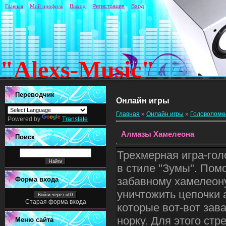
Главная
Мой профиль
Выход
Регистрация
Вход
"Alexs-Music"
Переводчик
Онлайн игры
Главная
»
Онлайн игры
»
Головоломк
Powered by
Translate
Алмазы Хамелеона
Поиск
Трехмерная игра-го
в стиле "Зумы". Пом
забавному хамелеон
Форма входа
уничтожить цепочки 
Войти через uID
Старая форма входа
которые вот-вот зава
норку. Для этого стр
Меню сайта