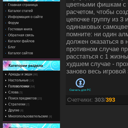
цветными фишкам с 
Главная страница
расчетом, чтобы соз
Каталог статей
Информация о сайте
цепочке группу из 3 
Форум
одинаковых самоцве
Гостевая книга
помните: ни один ал
Обратная связь
должен оказаться в 
Каталог файлов
Блог
противном случае пр
Каталог сайтов
расстаться с 1 жизнь
худшем случае - про
Категории раздела
заново весь игровой 
Аркады и экшн
[86]
Настольные
[14]
Головоломки
[64]
Скачать для
PC
Слова
[5]
Поиск предметов
Счетчики
:
303
/
393
[23]
Стратегии
[7]
Другие
[6]
Многопользовательские
[9]