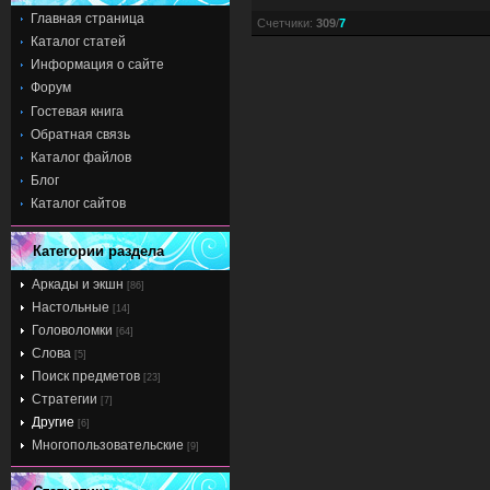
Главная страница
Счетчики
:
309
/
7
Каталог статей
Информация о сайте
Форум
Гостевая книга
Обратная связь
Каталог файлов
Блог
Каталог сайтов
Категории раздела
Аркады и экшн
[86]
Настольные
[14]
Головоломки
[64]
Слова
[5]
Поиск предметов
[23]
Стратегии
[7]
Другие
[6]
Многопользовательские
[9]