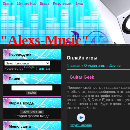
Главная
Мой профиль
Выход
Регистрация
Вход
"Alexs-Music"
Переводчик
Онлайн игры
Главная
»
Онлайн игры
»
Другие
Powered by
Translate
Guitar Geek
Поиск
Проложи свой пусть от гаража к сцен
чтобы стать непревзойденным гитар
нотные заметки на грифе нажимая с
клавиши (A, S, D или F) во время зву
Форма входа
более точно вы это будете делать, т
сможете набрать.
Войти через uID
Старая форма входа
Играть онлайн
Меню сайта