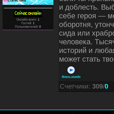
Статистика
и доблесть. Вы
себе героя — м
Онлайн всего:
1
оборотня, утон
Гостей:
1
Пользователей:
0
сида или храбр
человека. Тыся
историй и люба
может стать тво
Играть онлайн
Счетчики
:
309
/
0