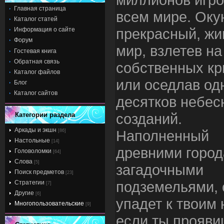
Главная страница
всем мире. Оку
Каталог статей
прекрасный, жи
Информация о сайте
Форум
мир, взлетев на
Гостевая книга
Обратная связь
собственных к
Каталог файлов
или оседлав од
Блог
Каталог сайтов
десятков небес
созданий.
Категории раздела
Аркады и экшн
Наполненный
[86]
Настольные
[14]
древними город
Головоломки
[64]
Слова
[5]
загадочными
Поиск предметов
[23]
подземельями, 
Стратегии
[7]
Другие
[6]
упадет к твоим 
Многопользовательские
[9]
если ты прояви