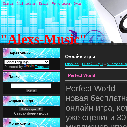
Главная
Мой профиль
Выход
Регистрация
Вход
"Alexs-Music"
Переводчик
Онлайн игры
Главная
»
Онлайн игры
»
Многопольз
Powered by
Translate
Perfect World
Поиск
Perfect World —
новая бесплатн
Форма входа
онлайн игра, к
Войти через uID
Старая форма входа
уже оценили 30
Меню сайта
миллионов игро