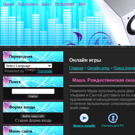
Главная
Мой профиль
Выход
Регистрация
Вход
Переводчик
Онлайн игры
Главная
»
Онлайн игры
»
Поиск пред
Powered by
Translate
Маша. Рождественская сказ
Поиск
Помогите Маше исполнить роль феи и
эльфами и Сантой доставьте их по 
художниками и насыщенная празднич
отличное музыкальное сопровождени
Форма входа
всей семье.
Войти через uID
Старая форма входа
Играть онлайн
Скачать для
PC
Меню сайта