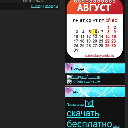
Рейтинг
:
0.0
/
0
« Назад
|
Вперед »
Погода
Теги
hd
Пропаганда
скачать
бесплатно
Би-2