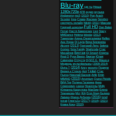
Blu-ray
где ты
Нюша
1280x720p
ATB
аудио
музыка
Инфинити
mp3
(2010)
Pop
Arash
Scooter
Inna
Слава
Жасмин
Serebro
смотреть онлайн
NikitA
(2011)
Максим
Full HD
Горячий шоколад
Dan Balan
Потап
Настя Каменских
Live
Stacy
MMDance
Helena
loboda
(2012)
Тамерлан
Алена Омаргалиева
Reflex
Ани Лорак
Dj Layla
Вера Брежнева
(2013)
Akcent
Григорий Лепс
Selena
Gomez
5sta Family
Shahzoda
Стас
Винтаж
Михайлов
Dj Smash
Enigma
Real O
Руки Вверх
Джиган
Юлия
Савичева
Отпусти
Dj M.E.G.
Маша и
Медведь
мультфильмы
(2009-2014)
(2014)
Elvira T
Алсу
мохито
Подиум
Время и Стекло
Asti
T-killah
Стас
Пьеха
Николай Басков
Artik
Emin
(2015)
MBAND
Arsenium
Quest Pistols
ВИА Гра
Полина Гагарина
Анна
Семенович
ханна
Неангелы
Molly
Юлианна Караулова
МакSим
Елена
Темникова
Мот
IKA
Егор Крид
Бьянка
(2016)
Лавика
Ирина Дубцова
Ionel
(2017)
Istrati
Глюк'oZa
(2018)
(2021)
Клава Кока
(2020)