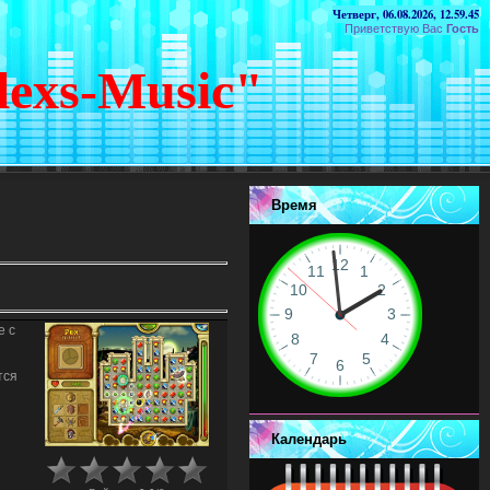
Четверг, 06.08.2026, 12.59.45
Приветствую Вас
Гость
lexs-Music"
Время
е с
тся
Календарь