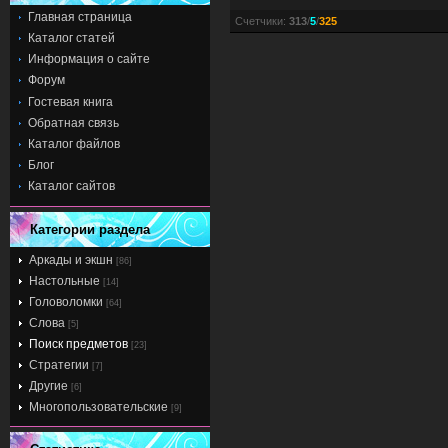
Главная страница
Счетчики
:
313
/
5
/
325
Каталог статей
Информация о сайте
Форум
Гостевая книга
Обратная связь
Каталог файлов
Блог
Каталог сайтов
Категории раздела
Аркады и экшн
[86]
Настольные
[14]
Головоломки
[64]
Слова
[5]
Поиск предметов
[23]
Стратегии
[7]
Другие
[6]
Многопользовательские
[9]