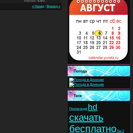
Рейтинг
:
0.0
/
0
« Назад
|
Вперед »
Погода
Теги
hd
Пропаганда
скачать
бесплатно
Би-2