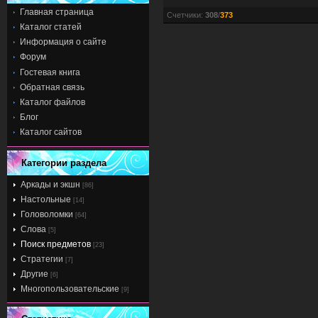
Главная страница
Счетчики
:
308
/
373
Каталог статей
Информация о сайте
Форум
Гостевая книга
Обратная связь
Каталог файлов
Блог
Каталог сайтов
Категории раздела
Аркады и экшн
[86]
Настольные
[14]
Головоломки
[64]
Слова
[5]
Поиск предметов
[23]
Стратегии
[7]
Другие
[6]
Многопользовательские
[9]