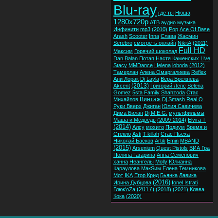
Blu-ray
где ты
Нюша
1280x720p
ATB
аудио
музыка
Инфинити
mp3
(2010)
Pop
Ace Of Base
Arash
Scooter
Inna
Слава
Жасмин
Serebro
смотреть онлайн
NikitA
(2011)
Full HD
Максим
Горячий шоколад
Dan Balan
Потап
Настя Каменских
Live
Stacy
MMDance
Helena
loboda
(2012)
Тамерлан
Алена Омаргалиева
Reflex
Ани Лорак
Dj Layla
Вера Брежнева
(2013)
Akcent
Григорий Лепс
Selena
Gomez
5sta Family
Shahzoda
Стас
Винтаж
Михайлов
Dj Smash
Real O
Руки Вверх
Джиган
Юлия Савичева
Дима Билан
Dj M.E.G.
мультфильмы
Маша и Медведь
(2009-2014)
Elvira T
(2014)
Алсу
мохито
Подиум
Время и
Стекло
Asti
T-killah
Стас Пьеха
Николай Басков
Artik
Emin
MBAND
(2015)
Arsenium
Quest Pistols
ВИА Гра
Полина Гагарина
Анна Семенович
ханна
Неангелы
Molly
Юлианна
Караулова
МакSим
Елена Темникова
Мот
IKA
Егор Крид
Бьянка
Лавика
(2016)
Ирина Дубцова
Ionel Istrati
(2017)
Глюк'oZa
(2018)
(2021)
Клава
Кока
(2020)