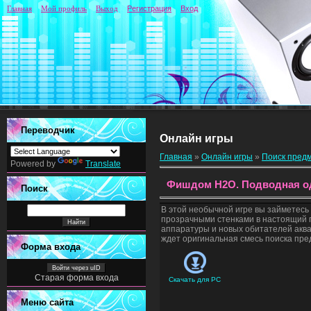
Главная
Мой профиль
Выход
Регистрация
Вход
Переводчик
Онлайн игры
Главная
»
Онлайн игры
»
Поиск пред
Powered by
Translate
Фишдом H2O. Подводная о
Поиск
В этой необычной игре вы займетесь
прозрачными стенками в настоящий п
аппаратуры и новых обитателей аква
ждет оригинальная смесь поиска пре
Форма входа
Войти через uID
Старая форма входа
Скачать для
PC
Меню сайта