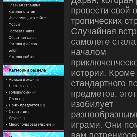
Главная страница
провести свой о
Каталог статей
тропических ст
Информация о сайте
Форум
Случайная встр
Гостевая книга
Обратная связь
самолете стала
Каталог файлов
началом
Блог
Каталог сайтов
приключенческ
истории. Кроме
Категории раздела
Аркады и экшн
стандартного п
[86]
Настольные
[14]
предметов, этот
Головоломки
[64]
Слова
[5]
изобилует
Поиск предметов
[23]
разнообразным
Стратегии
[7]
Другие
[6]
играми. Они по
Многопользовательские
[9]
вам потрениров