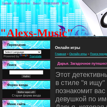
Главная
Мой профиль
Выход
Регистрация
Вход
"Alexs-Music"
Переводчик
Онлайн игры
Главная
»
Онлайн игры
»
Поиск пред
Powered by
Translate
Дарья. Загадочное путешес
Поиск
Этот детективн
в стиле "я ищу"
Форма входа
познакомит вас
Войти через uID
Старая форма входа
девушкой по им
Меню сайта
Дарья, которая