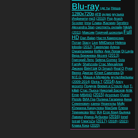
Blu-ray
где ты
Нюша
1280x720p
ATB
аудио
музыка
Инфинити
mp3
(2010)
Pop
Arash
Scooter
Inna
Слава
Жасмин
Serebro
Alexandra Stan
смотреть онлайн
NikitA
Full
(2011)
Максим
Горячий шоколад
HD
Dan Balan
Настя Каменских
Потап
Stacy
Live
MMDance
Helena
loboda
(2012)
Тамерлан
Алена
Омаргалиева
Reflex
Ани Лорак
Dj Layla
(2013)
Вера Брежнева
Akcent
Григорий Лепс
Selena Gomez
5sta
Family
Shahzoda
Стас Михайлов
Винтаж
Джокер
Dj Smash
Real O
Руки
Вверх
Джиган
Юлия Савичева
Dj
M.E.G.
Маша и Медведь
мультфильмы
(2014)
(2009-2014)
Elvira T
Алсу
мохито
Подиум
Время и Стекло
Asti
T-
killah
Стас Пьеха
Николай Басков
Artik
(2015)
Emin
MBAND
Arsenium
Quest
Pistols
ВИА Гра
Полина Гагарина
Анна
Семенович
ханна
Неангелы
Molly
Юлианна Караулова
МакSим
Елена
Темникова
Мот
IKA
Егор Крид
Бьянка
(2016)
Лавика
Ирина Дубцова
Ionel
(2017)
Istrati
Глюк'oZa
(2018)
(2021)
Клава Кока
(2020)