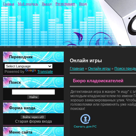
Главная
Мой профиль
Выход
Регистрация
Вход
Переводчик
Онлайн игры
Главная
»
Онлайн игры
»
Поиск пред
Powered by
Translate
Бюро кладоискателей
Поиск
Детективная игра в жанре "я ищу" с 
молодым кладоискателем по имени Го
хорошо замаскированных улик. Чтобы
головоломки или применять уже найд
Форма входа
поисках!
Войти через uID
Старая форма входа
Скачать для
PC
Меню сайта