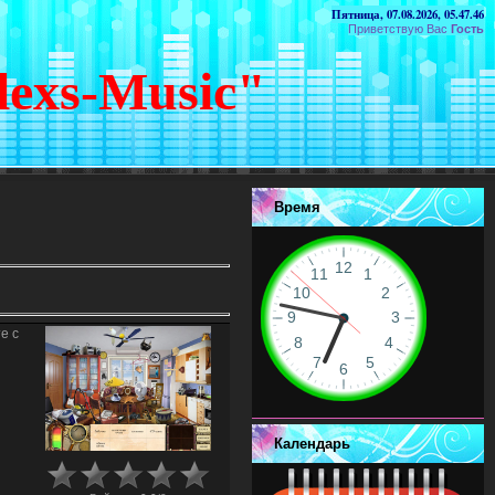
Пятница, 07.08.2026, 05.47.46
Приветствую Вас
Гость
lexs-Music"
Время
е с
Календарь