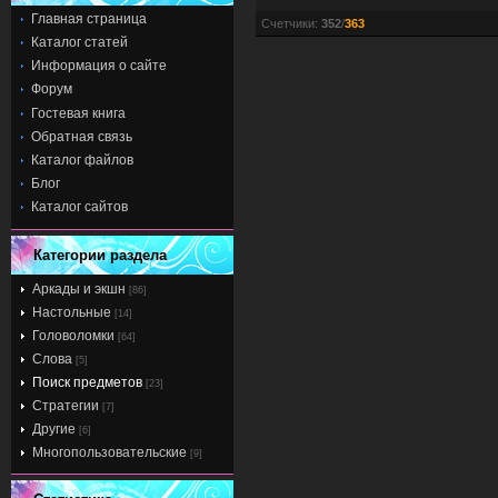
Главная страница
Счетчики
:
352
/
363
Каталог статей
Информация о сайте
Форум
Гостевая книга
Обратная связь
Каталог файлов
Блог
Каталог сайтов
Категории раздела
Аркады и экшн
[86]
Настольные
[14]
Головоломки
[64]
Слова
[5]
Поиск предметов
[23]
Стратегии
[7]
Другие
[6]
Многопользовательские
[9]