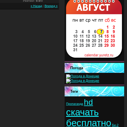
Рейтинг
:
0.0
/
0
« Назад
|
Вперед »
Погода
Теги
hd
Пропаганда
скачать
бесплатно
Би-2