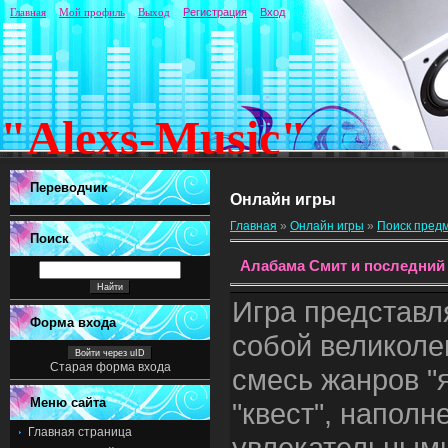
Главная
Мой профиль
Выход
Регистрация
Вход
"Alexs-Music"
Переводчик
Онлайн игры
Главная
»
Онлайн игры
»
Поиск пред
Поиск
Алабама Смит и последний
Игра представл
Форма входа
собой великол
Войти через uID
Старая форма входа
смесь жанров "
Меню сайта
"квест", напол
Главная страница
увлекательным