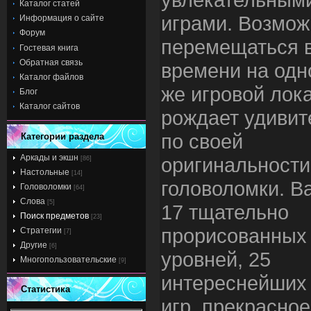
Каталог статей
играми. Возмож
Информация о сайте
Форум
перемещаться 
Гостевая книга
Обратная связь
времени на одн
Каталог файлов
же игровой лок
Блог
Каталог сайтов
рождает удиви
по своей
Категории раздела
Аркады и экшн
оригинальности
[86]
Настольные
[14]
головоломки. В
Головоломки
[64]
Слова
[5]
17 тщательно
Поиск предметов
[23]
прорисованных
Стратегии
[7]
Другие
[6]
уровней, 25
Многопользовательские
[9]
интереснейших
Статистика
игр, прекрасное