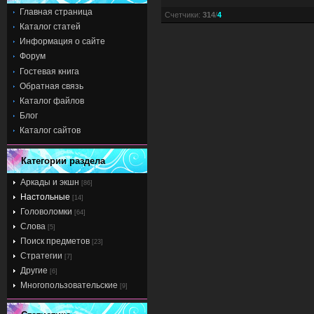
Главная страница
Счетчики
:
314
/
4
Каталог статей
Информация о сайте
Форум
Гостевая книга
Обратная связь
Каталог файлов
Блог
Каталог сайтов
Категории раздела
Аркады и экшн
[86]
Настольные
[14]
Головоломки
[64]
Слова
[5]
Поиск предметов
[23]
Стратегии
[7]
Другие
[6]
Многопользовательские
[9]