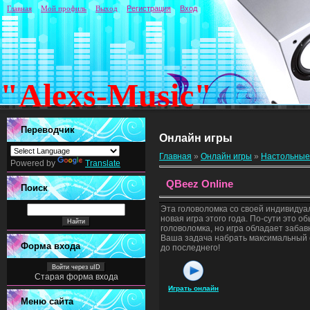
Главная
Мой профиль
Выход
Регистрация
Вход
"Alexs-Music"
Переводчик
Онлайн игры
Главная
»
Онлайн игры
»
Настольные
Powered by
Translate
QBeez Online
Поиск
Эта головоломка со своей индивидуа
новая игра этого года. По-сути это о
головоломка, но игра обладает заба
Ваша задача набрать максимальный 
Форма входа
до последнего!
Войти через uID
Старая форма входа
Играть онлайн
Меню сайта