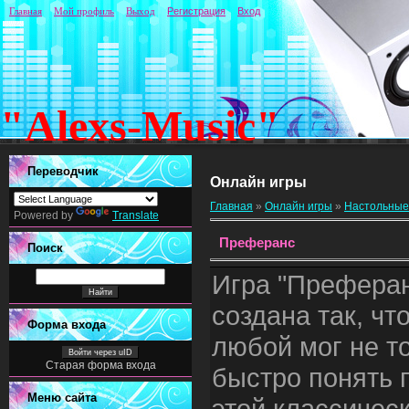
Главная
Мой профиль
Выход
Регистрация
Вход
"Alexs-Music"
Переводчик
Онлайн игры
Главная
»
Онлайн игры
»
Настольные
Powered by
Translate
Преферанс
Поиск
Игра "Префера
создана так, чт
Форма входа
любой мог не т
Войти через uID
Старая форма входа
быстро понять 
Меню сайта
этой классичес