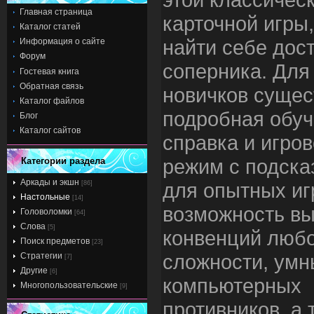
Главная страница
карточной игры,
Каталог статей
найти себе дос
Информация о сайте
Форум
соперника. Для
Гостевая книга
Обратная связь
новичков сущес
Каталог файлов
подробная обу
Блог
Каталог сайтов
справка и игро
режим с подска
Категории раздела
Аркады и экшн
для опытных иг
[86]
Настольные
[14]
возможность в
Головоломки
[64]
Слова
[5]
конвенций люб
Поиск предметов
[23]
сложности, умн
Стратегии
[7]
Другие
[6]
компьютерных
Многопользовательские
[9]
противников, а 