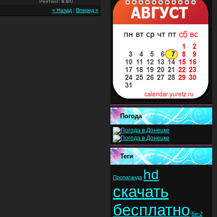
Рейтинг
:
0.0
/
0
« Назад
|
Вперед »
Погода
Теги
hd
Пропаганда
скачать
бесплатно
Би-2