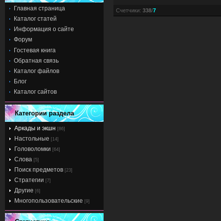
Главная страница
Счетчики
:
338
/
7
Каталог статей
Информация о сайте
Форум
Гостевая книга
Обратная связь
Каталог файлов
Блог
Каталог сайтов
Категории раздела
Аркады и экшн
[86]
Настольные
[14]
Головоломки
[64]
Слова
[5]
Поиск предметов
[23]
Стратегии
[7]
Другие
[6]
Многопользовательские
[9]