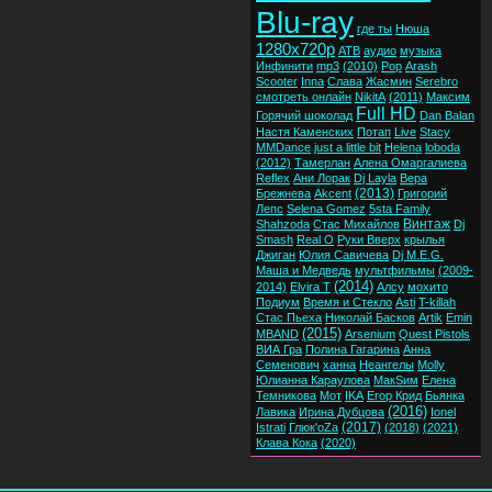
Blu-ray
где ты
Нюша
1280x720p
ATB
аудио
музыка
Инфинити
mp3
(2010)
Pop
Arash
Scooter
Inna
Слава
Жасмин
Serebro
смотреть онлайн
NikitA
(2011)
Максим
Full HD
Горячий шоколад
Dan Balan
Настя Каменских
Потап
Live
Stacy
MMDance
just a little bit
Helena
loboda
(2012)
Тамерлан
Алена Омаргалиева
Reflex
Ани Лорак
Dj Layla
Вера
(2013)
Брежнева
Akcent
Григорий
Лепс
Selena Gomez
5sta Family
Винтаж
Shahzoda
Стас Михайлов
Dj
Smash
Real O
Руки Вверх
крылья
Джиган
Юлия Савичева
Dj M.E.G.
Маша и Медведь
мультфильмы
(2009-
(2014)
2014)
Elvira T
Алсу
мохито
Подиум
Время и Стекло
Asti
T-killah
Стас Пьеха
Николай Басков
Artik
Emin
(2015)
MBAND
Arsenium
Quest Pistols
ВИА Гра
Полина Гагарина
Анна
Семенович
ханна
Неангелы
Molly
Юлианна Караулова
МакSим
Елена
Темникова
Мот
IKA
Егор Крид
Бьянка
(2016)
Лавика
Ирина Дубцова
Ionel
(2017)
Istrati
Глюк'oZa
(2018)
(2021)
Клава Кока
(2020)