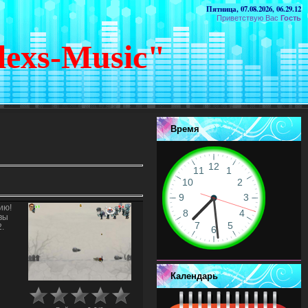
Пятница, 07.08.2026, 06.29.12
Приветствую Вас
Гость
lexs-Music"
Время
ию!
 вы
.
Календарь