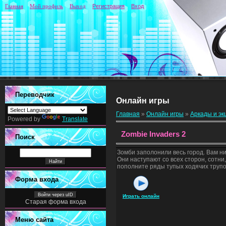
Главная
Мой профиль
Выход
Регистрация
Вход
Переводчик
Онлайн игры
Главная
»
Онлайн игры
»
Аркады и э
Powered by
Translate
Zombie Invaders 2
Поиск
Зомби заполонили весь город. Вам ни
Они наступают со всех сторон, сотни,
пополните ряды тупых ходячих трупов
Форма входа
Войти через uID
Играть онлайн
Старая форма входа
Меню сайта