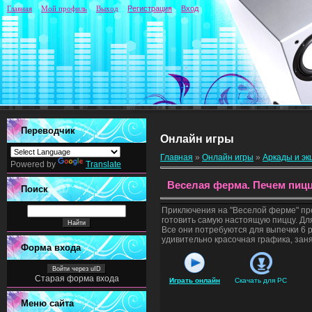
Главная
Мой профиль
Выход
Регистрация
Вход
Переводчик
Онлайн игры
Главная
»
Онлайн игры
»
Аркады и э
Powered by
Translate
Веселая ферма. Печем пиц
Поиск
Приключения на "Веселой ферме" про
готовить самую настоящую пиццу. Дл
Все они потребуются для выпечки 6 
удивительно красочная графика, зан
Форма входа
Войти через uID
Старая форма входа
Играть онлайн
Скачать для
PC
Меню сайта