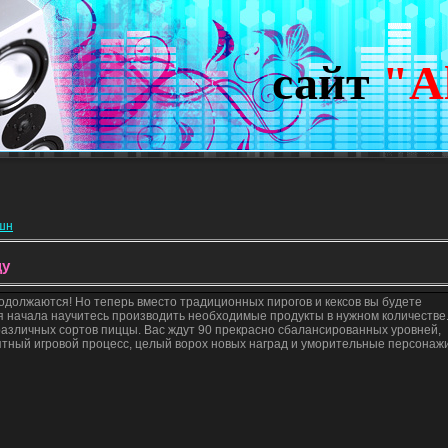
сайт
"A
кшн
цу
должаются! Но теперь вместо традиционных пирогов и кексов вы будете
я начала научитесь производить необходимые продукты в нужном количестве
различных сортов пиццы. Вас ждут 90 прекрасно сбалансированных уровней,
ятный игровой процесс, целый ворох новых наград и уморительные персонажи