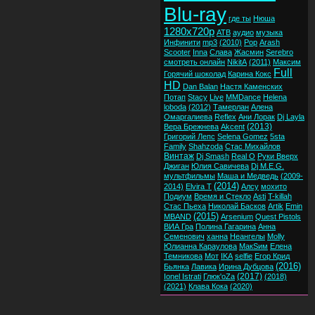
Blu-ray
где ты
Нюша
1280x720p
ATB
аудио
музыка
Инфинити
mp3
(2010)
Pop
Arash
Scooter
Inna
Слава
Жасмин
Serebro
смотреть онлайн
NikitA
(2011)
Максим
Full
Горячий шоколад
Карина Кокс
HD
Dan Balan
Настя Каменских
Потап
Stacy
Live
MMDance
Helena
loboda
(2012)
Тамерлан
Алена
Омаргалиева
Reflex
Ани Лорак
Dj Layla
(2013)
Вера Брежнева
Akcent
Григорий Лепс
Selena Gomez
5sta
Family
Shahzoda
Стас Михайлов
Винтаж
Dj Smash
Real O
Руки Вверх
Джиган
Юлия Савичева
Dj M.E.G.
мультфильмы
Маша и Медведь
(2009-
(2014)
2014)
Elvira T
Алсу
мохито
Подиум
Время и Стекло
Asti
T-killah
Стас Пьеха
Николай Басков
Artik
Emin
(2015)
MBAND
Arsenium
Quest Pistols
ВИА Гра
Полина Гагарина
Анна
Семенович
ханна
Неангелы
Molly
Юлианна Караулова
МакSим
Елена
Темникова
Мот
IKA
selfie
Егор Крид
(2016)
Бьянка
Лавика
Ирина Дубцова
(2017)
Ionel Istrati
Глюк'oZa
(2018)
(2021)
Клава Кока
(2020)