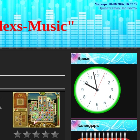
Четверг, 06.08.2026, 08.57.55
Приветствую Вас
Гость
lexs-Music"
Время
.
.
Календарь