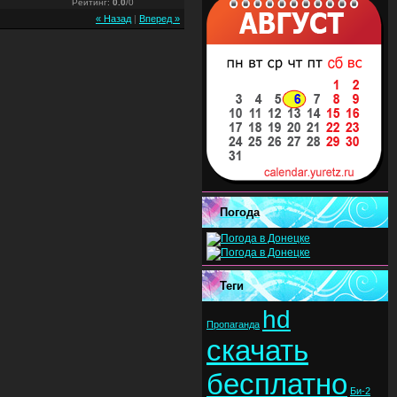
Рейтинг
:
0.0
/
0
« Назад
|
Вперед »
Погода
Теги
hd
Пропаганда
скачать
бесплатно
Би-2