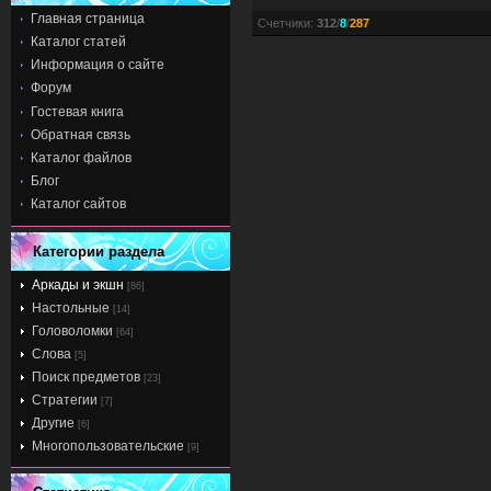
Главная страница
Счетчики
:
312
/
8
/
287
Каталог статей
Информация о сайте
Форум
Гостевая книга
Обратная связь
Каталог файлов
Блог
Каталог сайтов
Категории раздела
Аркады и экшн
[86]
Настольные
[14]
Головоломки
[64]
Слова
[5]
Поиск предметов
[23]
Стратегии
[7]
Другие
[6]
Многопользовательские
[9]